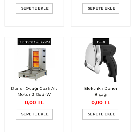
SEPETE EKLE
SEPETE EKLE
025.8859.0GUD3.W0
BC01
Döner Ocağı Gazlı Alt
Elektrikli Döner
Motor 3 Gud-W
Bıçağı
Model
0,00 TL
0,00 TL
SEPETE EKLE
SEPETE EKLE