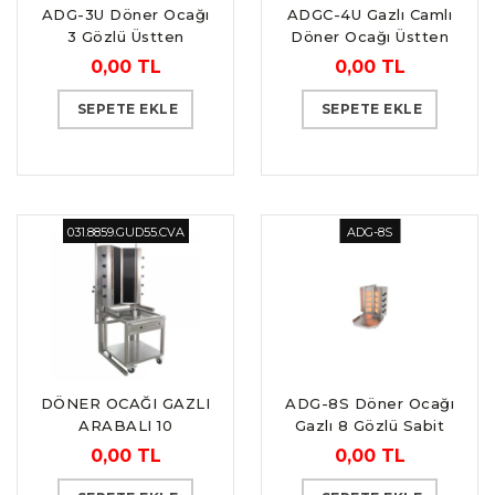
ADG-3U Döner Ocağı
ADGC-4U Gazlı Camlı
3 Gözlü Üstten
Döner Ocağı Üstten
Motorlu
Motorlu 4 Gözlü
0,00 TL
0,00 TL
SEPETE EKLE
SEPETE EKLE
031.8859.GUD55.CVA
ADG-8S
DÖNER OCAĞI GAZLI
ADG-8S Döner Ocağı
ARABALI 10
Gazlı 8 Gözlü Sabit
RADYANLI CAMLI "V"
0,00 TL
0,00 TL
TİPİ (55GUD-V-CA)