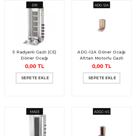
D10
ADG-12A
5 Radyanlı Gazlı (CE)
ADG-12A Döner Ocağı
Döner Ocağı
Alttan Motorlu Gazlı
12 Gözlü
0,00 TL
0,00 TL
SEPETE EKLE
SEPETE EKLE
MA03
ADGC-4S