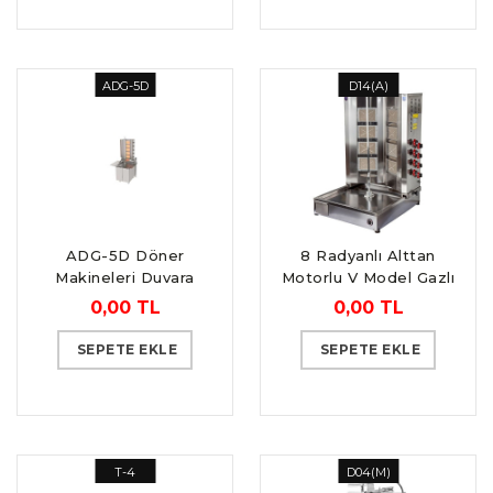
ADG-5D
D14(A)
ADG-5D Döner
8 Radyanlı Alttan
Makineleri Duvara
Motorlu V Model Gazlı
Monte Gazlı 5 Gözlü
CE Belgeli Döner
0,00 TL
0,00 TL
Ocağı
SEPETE EKLE
SEPETE EKLE
T-4
D04(M)