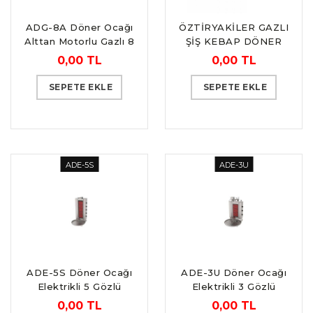
ADG-8A Döner Ocağı
ÖZTİRYAKİLER GAZLI
Alttan Motorlu Gazlı 8
ŞİŞ KEBAP DÖNER
Gözlü
OCAĞI - 8 RADYANLI
0,00 TL
0,00 TL
(BÜYÜK TİP)
SEPETE EKLE
SEPETE EKLE
ADE-5S
ADE-3U
ADE-5S Döner Ocağı
ADE-3U Döner Ocağı
Elektrikli 5 Gözlü
Elektrikli 3 Gözlü
Sabit
Üstten Motor
0,00 TL
0,00 TL