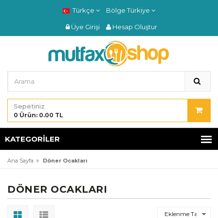
Türkçe
Bölge
Türkiye
Üye Girişi
Hesap Oluştur
Sepetiniz
0 Ürün: 0.00 TL
KATEGORILER
»
Ana Sayfa
Döner Ocakları
DÖNER OCAKLARI