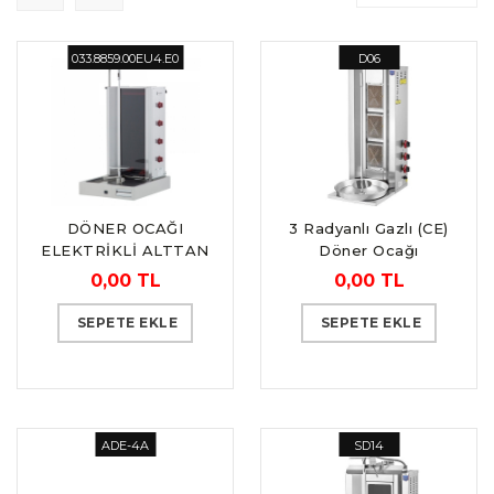
033.8859.00EU4.E0
D06
DÖNER OCAĞI
3 Radyanlı Gazlı (CE)
ELEKTRİKLİ ALTTAN
Döner Ocağı
MOTORLU 4 EUD-
0,00 TL
0,00 TL
ECO MODEL
SEPETE EKLE
SEPETE EKLE
ADE-4A
SD14