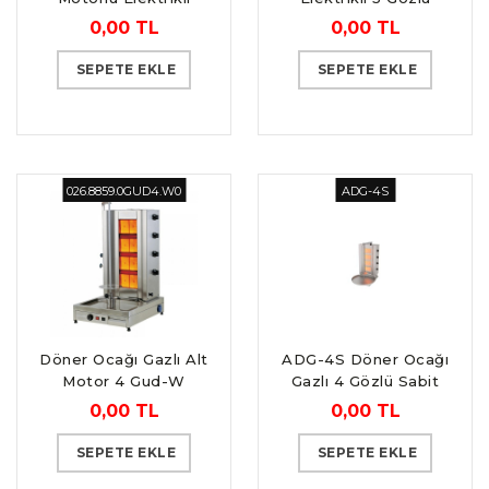
4Eu-W
Üstten Motor
0,00 TL
0,00 TL
SEPETE EKLE
SEPETE EKLE
026.8859.0GUD4.W0
ADG-4S
Döner Ocağı Gazlı Alt
ADG-4S Döner Ocağı
Motor 4 Gud-W
Gazlı 4 Gözlü Sabit
Model
0,00 TL
0,00 TL
SEPETE EKLE
SEPETE EKLE