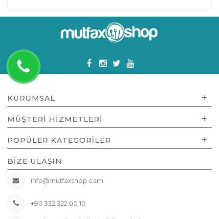
+
KURUMSAL
+
MÜŞTERI HIZMETLERI
+
POPÜLER KATEGORILER
BIZE ULAŞIN
info@mutfaxshop.com
+90 332 322 00 10