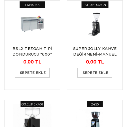
FRNX043
FSJT01E00/ACN-
2464
QQE 2448
BSL2 TEZGAH TİPİ
SUPER JOLLY KAHVE
DONDURUCU “600”
DEĞİRMENİ-MANUEL
SERİSİ SNACK
“MAZZER”
0,00 TL
0,00 TL
SEPETE EKLE
SEPETE EKLE
001.EUREKA01
2455