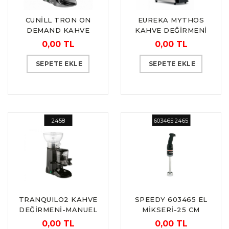
CUNİLL TRON ON
EUREKA MYTHOS
DEMAND KAHVE
KAHVE DEĞİRMENİ
DEĞİRMENİ
0,00 TL
0,00 TL
SEPETE EKLE
SEPETE EKLE
2458
603465 2465
TRANQUILO2 KAHVE
SPEEDY 603465 EL
DEĞİRMENİ-MANUEL
MİKSERİ-25 CM
“CUNILL”
“DİTO SAMA”
0,00 TL
0,00 TL