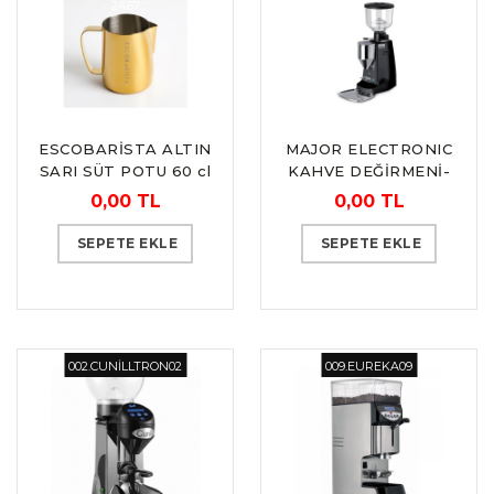
2467
ESCOBARİSTA ALTIN
MAJOR ELECTRONIC
SARI SÜT POTU 60 cl
KAHVE DEĞİRMENİ-
“by Barista Space”
OTOMATİK
0,00 TL
0,00 TL
“MAZZER”
SEPETE EKLE
SEPETE EKLE
002.CUNİLLTRON02
009.EUREKA09