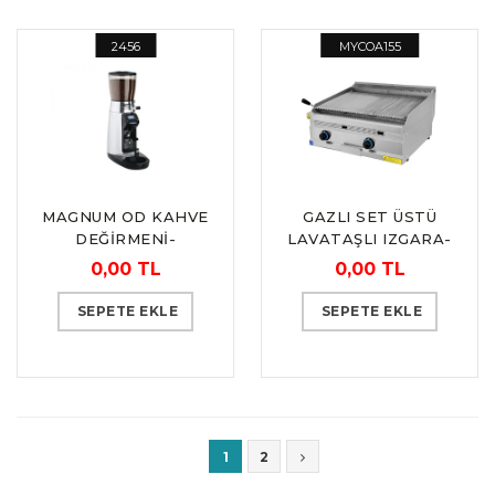
2456
MYCOA155
2463
MAGNUM OD KAHVE
GAZLI SET ÜSTÜ
DEĞİRMENİ-
LAVATAŞLI IZGARA-
OTOMATİK “LA
80×70
0,00 TL
0,00 TL
CIMBALI“
SEPETE EKLE
SEPETE EKLE
1
2