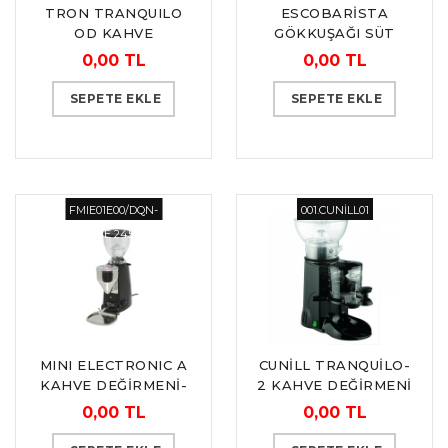
TRON TRANQUILO
ESCOBARİSTA
OD KAHVE
GÖKKUŞAĞI SÜT
DEĞİRMENİ-
POTU 60 cl “by
0,00 TL
0,00 TL
OTOMATİK “CUNILL”
Barista Space”
SEPETE EKLE
SEPETE EKLE
FMIE01E00/DQN-
001.CUNİLL01
QHE 2450
MINI ELECTRONIC A
CUNİLL TRANQUİLO-
KAHVE DEĞİRMENİ-
2 KAHVE DEĞİRMENİ
OTOMATİK
0,00 TL
0,00 TL
“MAZZER”