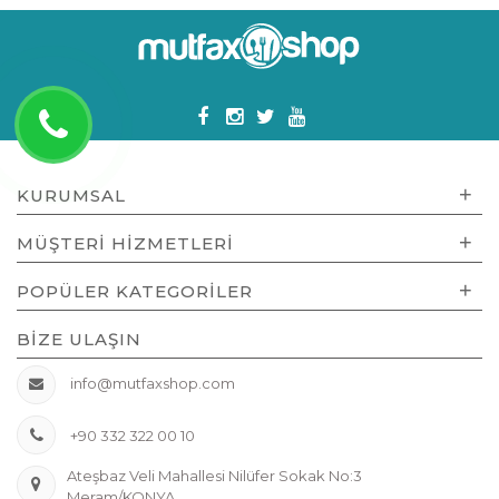
+
KURUMSAL
+
MÜŞTERI HIZMETLERI
+
POPÜLER KATEGORILER
BIZE ULAŞIN
info@mutfaxshop.com
+90 332 322 00 10
Ateşbaz Veli Mahallesi Nilüfer Sokak No:3
Meram/KONYA