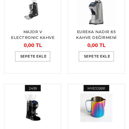
MAJOR V
EUREKA NADIR 65
ELECTRONIC KAHVE
KAHVE DEĞİRMENİ
DEĞİRMENİ-
0,00 TL
0,00 TL
OTOMATİK
“MAZZER”
SEPETE EKLE
SEPETE EKLE
2459
MYECO2691
2466