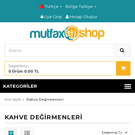
Türkçe
Bölge
Türkiye
Üye Girişi
Hesap Oluştur
Sepetiniz
0 Ürün: 0.00 TL
KATEGORILER
»
Ana Sayfa
Kahve Değirmenleri
KAHVE DEĞIRMENLERI